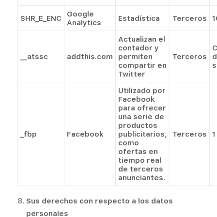
Google
SHR_E_ENC
Estadística
Terceros
1
Analytics
Actualizan el
contador y
C
__atssc
addthis.com
permiten
Terceros
d
compartir en
s
Twitter
Utilizado por
Facebook
para ofrecer
una serie de
productos
_fbp
Facebook
publicitarios,
Terceros
1
como
ofertas en
tiempo real
de terceros
anunciantes.
Sus derechos con respecto a los datos
personales