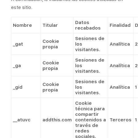
este sitio.
Datos
Nombre
Titular
Finalidad
D
recabados
Sesiones de
Cookie
_gat
los
Analítica
2
propia
visitantes.
Sesiones de
Cookie
_ga
los
Analítica
2
propia
visitantes.
Sesiones de
Cookie
_gid
los
Analítica
1
propia
visitantes.
Cookie
técnica para
compartir
__atuvc
addthis.com
contenidos a
Terceros
1
través de
redes
sociales.