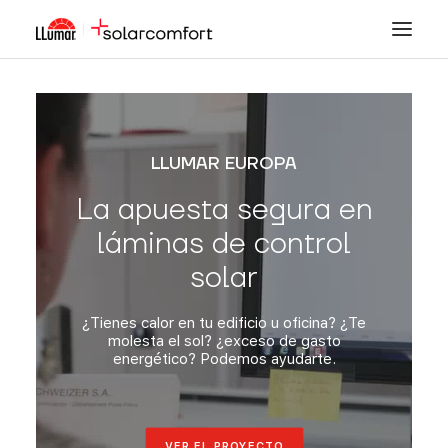
CONTROL SOLAR
LLUMAR EUROPA
SEGURIDAD
La apuesta segura en
DECORACIÓN
láminas de control
TINTADO DE LUNAS
solar
PPF
¿Tienes calor en tu edificio u oficina? ¿Te
TIENDA
molesta el sol? ¿exceso de gasto
energético? Podemos ayudarte.
ZONA INSTALADORES
FORMACIÓN
VER EL PROYECTO