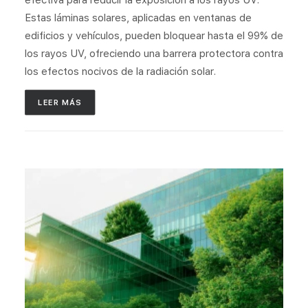
efectiva para reducir la exposición a los rayos UV.
PROYECTOS
Estas láminas solares, aplicadas en ventanas de
SOBRE NOSOTROS
edificios y vehículos, pueden bloquear hasta el 99% de
los rayos UV, ofreciendo una barrera protectora contra
BLOG
los efectos nocivos de la radiación solar.
CONTACTO
LEER MÁS