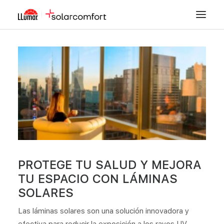
CONTROL SOLAR
SEGURIDAD
DECORACIÓN
TINTADO DE LUNAS
PPF
PROTEGE TU SALUD Y MEJORA
TIENDA
TU ESPACIO CON LÁMINAS
ZONA INSTALADORES
SOLARES
FORMACIÓN
Las láminas solares son una solución innovadora y