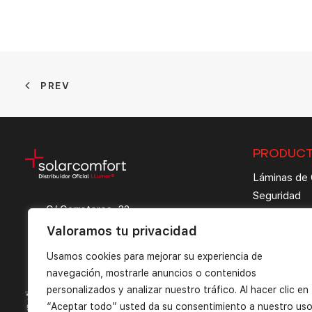
PREV
PRODUC
Láminas de 
Seguridad
C/ Carreteros, 32
Decoración
28660 · Boadilla del Monte (Madrid)
Valoramos tu privacidad
Tintado de 
comercial@solarcomfort.es
91 632 29 15
Paint Protec
Usamos cookies para mejorar su experiencia de
WhatsApp: 683 41 91 40
navegación, mostrarle anuncios o contenidos
personalizados y analizar nuestro tráfico. Al hacer clic en
“Aceptar todo” usted da su consentimiento a nuestro us