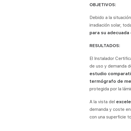
OBJETIVOS:
Debido a la situació
irradiación solar, to
para su adecuada c
RESULTADOS:
El Instalador Certif
de uso y demanda de
estudio comparati
termógrafo de med
protegida por la l
A la vista del
excele
demanda y coste ener
con una superficie t