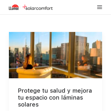
LÁMINAS SOLARES
SEGURIDAD
DECORACIÓN
TINTADO DE LUNAS
PPF
ACCESORIOS
Protege tu salud y mejora
MI CUENTA
tu espacio con láminas
solares