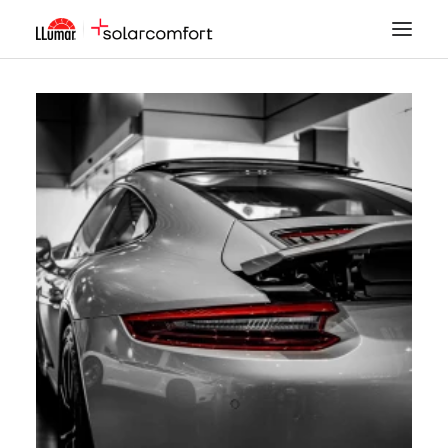
LÁMINAS SOLARES
SEGURIDAD
DECORACIÓN
TINTADO DE LUNAS
PPF
ACCESORIOS
MI CUENTA