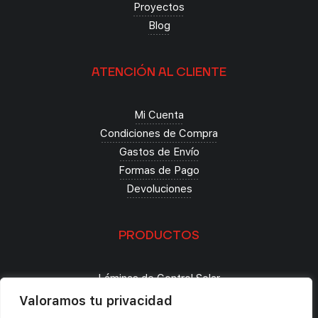
Proyectos
Blog
ATENCIÓN AL CLIENTE
Mi Cuenta
Condiciones de Compra
Gastos de Envío
Formas de Pago
Devoluciones
PRODUCTOS
Láminas de Control Solar
Seguridad
Valoramos tu privacidad
Decoración