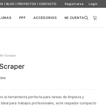
OS
|
BLOG
|
PROYECTOS
|
CONTACTO
Registrarse
Login
 LUNAS
PPF
ACCESORIOS
MI CUENTA
ini Scraper
 Scraper
cios
es la herramienta perfecta para tareas de limpieza y
. Ideal para trabajos profesionales, este raspador compacto