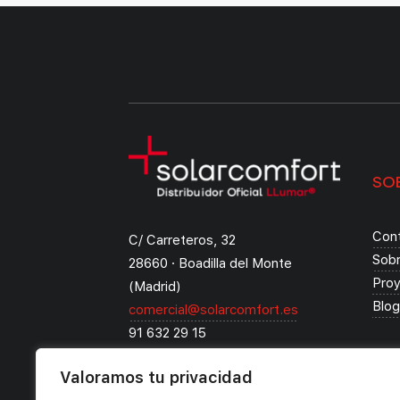
SO
Con
C/ Carreteros, 32
Sob
28660 · Boadilla del Monte
Pro
(Madrid)
Blog
comercial@solarcomfort.es
91 632 29 15
WhatsApp: 683 41 91 40
Valoramos tu privacidad