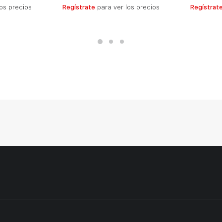
S
LEER MÁS
os precios
Regístrate
para ver los precios
Regístrat