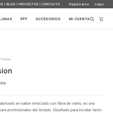
OS
|
BLOG
|
PROYECTOS
|
CONTACTO
Registrarse
Login
 LUNAS
PPF
ACCESORIOS
MI CUENTA
 Fusion
sion
cios
abricado en nailon reforzado con fibra de vidrio, es una
ara profesionales del tintado. Diseñado para instalar tanto