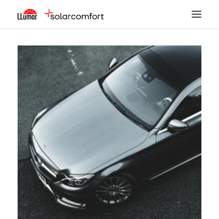
LÁMINAS SOLARES
SEGURIDAD
DECORACIÓN
TINTADO DE LUNAS
PPF
ACCESORIOS
MI CUENTA