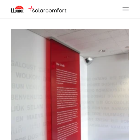
LÁMINAS SOLARES
SEGURIDAD
DECORACIÓN
TINTADO DE LUNAS
PPF
ACCESORIOS
MI CUENTA