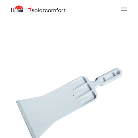
LÁMINAS SOLARES
SEGURIDAD
DECORACIÓN
TINTADO DE LUNAS
PPF
ACCESORIOS
MI CUENTA