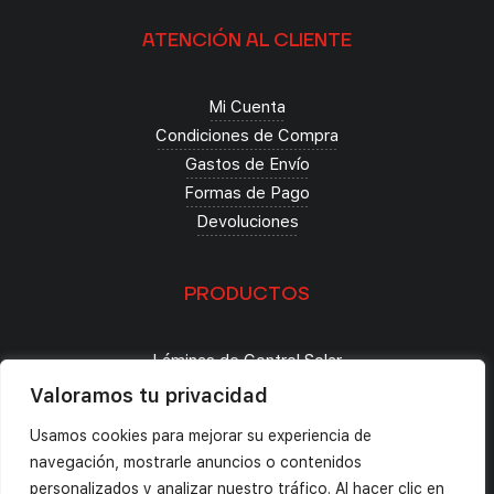
ATENCIÓN AL CLIENTE
Mi Cuenta
Condiciones de Compra
Gastos de Envío
Formas de Pago
Devoluciones
PRODUCTOS
Láminas de Control Solar
Seguridad
Valoramos tu privacidad
Decoración
Usamos cookies para mejorar su experiencia de
Tintado de Lunas
navegación, mostrarle anuncios o contenidos
Paint Protection Film
personalizados y analizar nuestro tráfico. Al hacer clic en