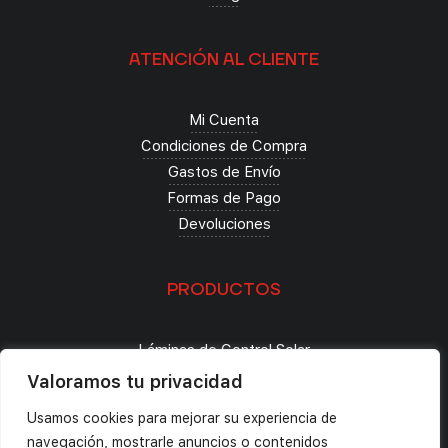
ATENCIÓN AL CLIENTE
Mi Cuenta
Condiciones de Compra
Gastos de Envío
Formas de Pago
Devoluciones
PRODUCTOS
Láminas de Control Solar
Seguridad
Valoramos tu privacidad
Decoración
Usamos cookies para mejorar su experiencia de
Tintado de Lunas
navegación, mostrarle anuncios o contenidos