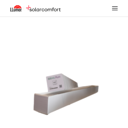
LÁMINAS SOLARES
SEGURIDAD
DECORACIÓN
TINTADO DE LUNAS
PPF
ACCESORIOS
MI CUENTA