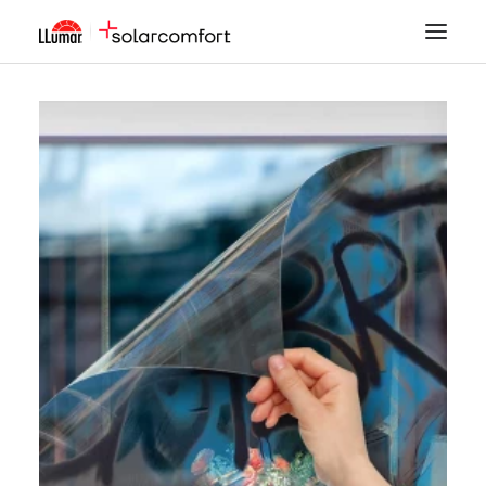
LÁMINAS SOLARES
SEGURIDAD
DECORACIÓN
TINTADO DE LUNAS
PPF
ACCESORIOS
MI CUENTA