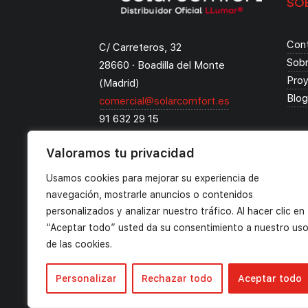
SO
Con
C/ Carreteros, 32
Sob
28660 · Boadilla del Monte
Pro
(Madrid)
Blog
comercial@solarcomfort.es
91 632 29 15
WhatsApp: 683 41 91 40
Valoramos tu privacidad
Usamos cookies para mejorar su experiencia de
navegación, mostrarle anuncios o contenidos
personalizados y analizar nuestro tráfico. Al hacer clic en
“Aceptar todo” usted da su consentimiento a nuestro us
de las cookies.
Personalizar
Rechazar todo
Aceptar todo