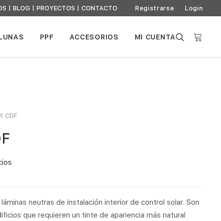
OS
|
BLOG
|
PROYECTOS
|
CONTACTO
Registrarse
Login
 LUNAS
PPF
ACCESORIOS
MI CUENTA
R CDF
DF
cios
láminas neutras de instalación interior de control solar. Son
ificios que requieren un tinte de apariencia más natural