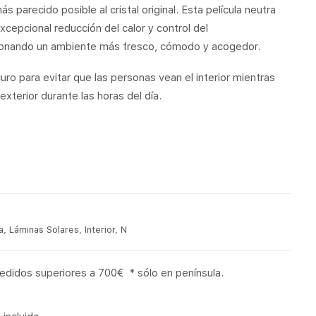
 parecido posible al cristal original. Esta película neutra
cepcional reducción del calor y control del
ionando un ambiente más fresco, cómodo y acogedor.
ro para evitar que las personas vean el interior mientras
 exterior durante las horas del día.
a
,
Láminas Solares
,
Interior
,
N
pedidos superiores a 700€ * sólo en península.