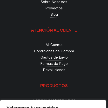
Sobre Nosotros
Proyectos
Blog
ATENCIÓN AL CLIENTE
Mi Cuenta
Condiciones de Compra
Gastos de Envío
Formas de Pago
Devoluciones
PRODUCTOS
Láminas de Control Solar
Seguridad
Valoramos tu privacidad