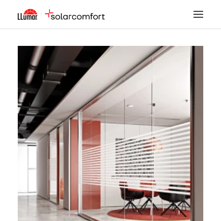
LÁMINAS SOLARES
SEGURIDAD
DECORACIÓN
TINTADO DE LUNAS
PPF
ACCESORIOS
MI CUENTA