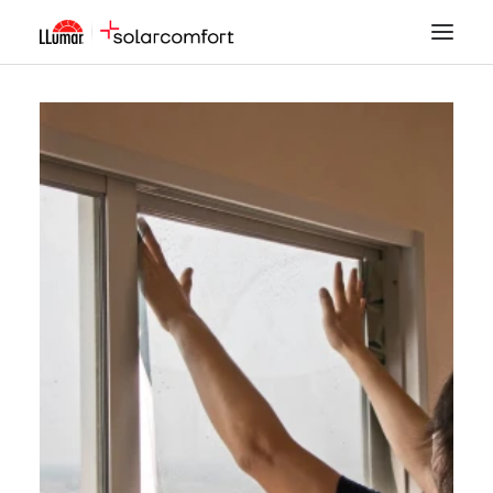
LÁMINAS SOLARES
SEGURIDAD
DECORACIÓN
TINTADO DE LUNAS
PPF
ACCESORIOS
MI CUENTA