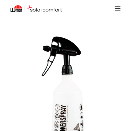
LÁMINAS SOLARES
SEGURIDAD
DECORACIÓN
TINTADO DE LUNAS
PPF
ACCESORIOS
MI CUENTA