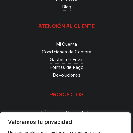
Blog
ATENCIÓN AL CLIENTE
Mi Cuenta
Condiciones de Compra
Gastos de Envío
Formas de Pago
Devoluciones
PRODUCTOS
Láminas de Control Solar
Seguridad
Valoramos tu privacidad
Decoración
Usamos cookies para mejorar su experiencia de