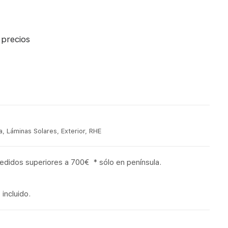
 precios
a
,
Láminas Solares
,
Exterior
,
RHE
pedidos superiores a 700€ * sólo en península.
incluido.