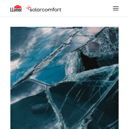
LÁMINAS SOLARES
SEGURIDAD
DECORACIÓN
TINTADO DE LUNAS
PPF
ACCESORIOS
MI CUENTA