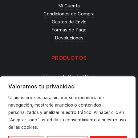
Mi Cuenta
Condiciones de Compra
Gastos de Envío
Formas de Pago
Devoluciones
PRODUCTOS
Láminas de Control Solar
Seguridad
Valoramos tu privacidad
Decoración
Usamos cookies para mejorar su experiencia de
Tintado de Lunas
navegación, mostrarle anuncios o contenidos
Paint Protection Film
personalizados y analizar nuestro tráfico. Al hacer clic en
“Aceptar todo” usted da su consentimiento a nuestro uso
© 2024 Solar Comfort España. Todos los derechos
de las cookies.
reservados.