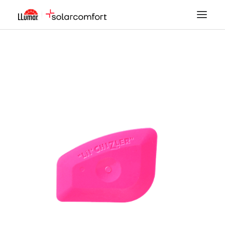
LÁMINAS SOLARES
SEGURIDAD
DECORACIÓN
TINTADO DE LUNAS
PPF
ACCESORIOS
MI CUENTA