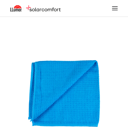
LÁMINAS SOLARES
SEGURIDAD
DECORACIÓN
TINTADO DE LUNAS
PPF
ACCESORIOS
MI CUENTA