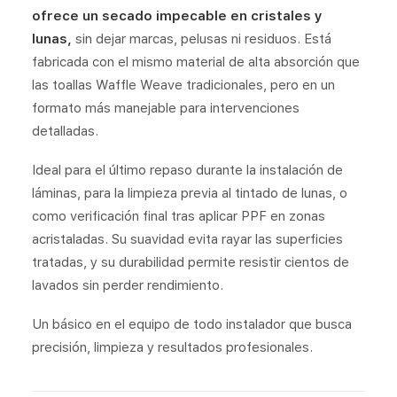
ofrece
un
secado
impecable
en
cristales
y
lunas,
sin
dejar
marcas,
pelusas
ni
residuos.
Está
fabricada
con
el
mismo
material
de
alta
absorción
que
las
toallas
Waffle
Weave
tradicionales,
pero
en
un
formato
más
manejable
para
intervenciones
detalladas.
Ideal
para
el
último
repaso
durante
la
instalación
de
láminas
,
para
la
limpieza
previa
al
tintado
de
lunas,
o
como
verificación
final
tras
aplicar
PPF
en
zonas
acristaladas.
Su
suavidad
evita
rayar
las
superficies
tratadas,
y
su
durabilidad
permite
resistir
cientos
de
lavados
sin
perder
rendimiento.
Un
básico
en
el
equipo
de
todo
instalador
que
busca
precisión,
limpieza
y
resultados
profesionales.