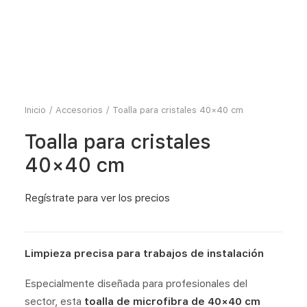
Inicio
Accesorios
Toalla para cristales 40×40 cm
Toalla para cristales
40×40 cm
Regístrate
para ver los precios
Limpieza
precisa
para
trabajos
de
instalación
Especialmente
diseñada
para
profesionales
del
sector,
esta
toalla
de
microfibra
de
40×40
cm