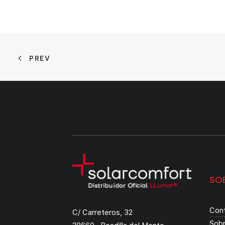
PREV
SO
Con
C/ Carreteros, 32
Sob