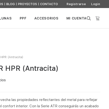
OS
|
BLOG
|
PROYECTOS
|
CONTACTO
Registrarse
Login
 LUNAS
PPF
ACCESORIOS
MI CUENTA
HPR (Antracita)
 HPR (Antracita)
cios
echa las propiedades reflectantes del metal para reflejar
 el confort interior. Con la Serie ATR conseguirás un acabado