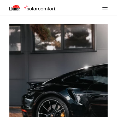
LÁMINAS SOLARES
SEGURIDAD
DECORACIÓN
TINTADO DE LUNAS
PPF
ACCESORIOS
MI CUENTA