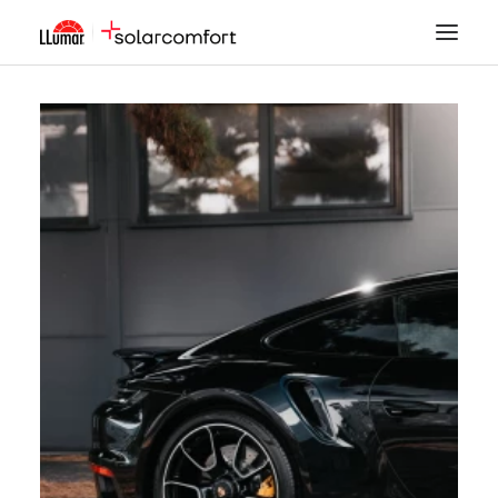
LÁMINAS SOLARES
SEGURIDAD
DECORACIÓN
TINTADO DE LUNAS
PPF
ACCESORIOS
MI CUENTA