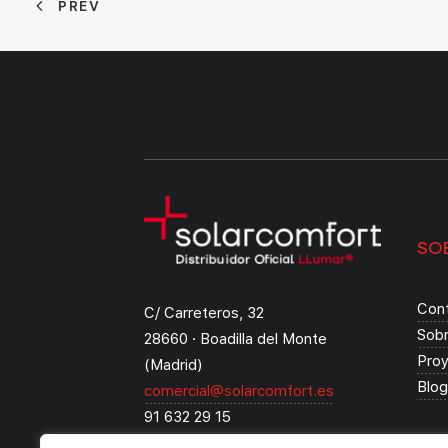
PREV
SO
Con
C/ Carreteros, 32
Sob
28660 · Boadilla del Monte
Pro
(Madrid)
Blog
comercial@solarcomfort.es
91 632 29 15
WhatsApp: 683 41 91 40