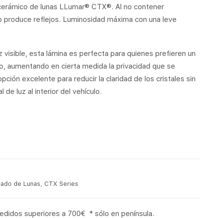
 cerámico de lunas LLumar® CTX®. Al no contener
 produce reflejos. Luminosidad máxima con una leve
 visible, esta lámina es perfecta para quienes prefieren un
o, aumentando en cierta medida la privacidad que se
pción excelente para reducir la claridad de los cristales sin
l de luz al interior del vehículo.
tado de Lunas
,
CTX Series
pedidos superiores a 700€ * sólo en península.