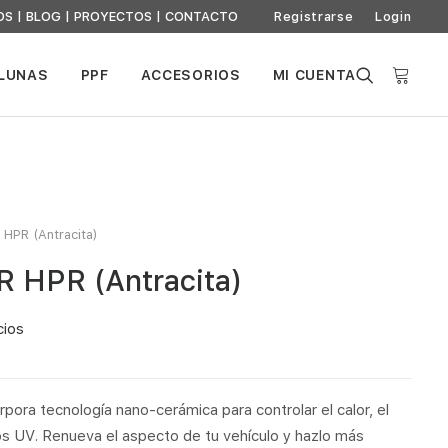
OS
|
BLOG
|
PROYECTOS
|
CONTACTO
Registrarse
Login
 LUNAS
PPF
ACCESORIOS
MI CUENTA
HPR (Antracita)
 HPR (Antracita)
cios
ora tecnología nano-cerámica para controlar el calor, el
s UV. Renueva el aspecto de tu vehículo y hazlo más