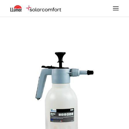
LÁMINAS SOLARES
SEGURIDAD
DECORACIÓN
TINTADO DE LUNAS
PPF
ACCESORIOS
MI CUENTA