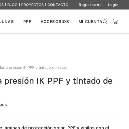
OS
|
BLOG
|
PROYECTOS
|
CONTACTO
Registrarse
Login
 LUNAS
PPF
ACCESORIOS
MI CUENTA
dor a presión IK PPF y tintado de lunas
a presión IK PPF y tintado de
cios
e láminas de protección solar, PPF y vinilos con el